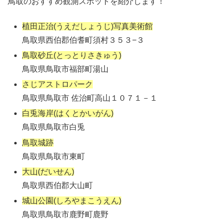
鳥取のおすすめ観測スポットを紹介します！
植田正治(うえだしょうじ)写真美術館
鳥取県西伯郡伯耆町須村３５３−３
鳥取砂丘(とっとりさきゅう)
鳥取県鳥取市福部町湯山
さじアストロパーク
鳥取県鳥取市 佐治町高山１０７１－１
白兎海岸(はくとかいがん)
鳥取県鳥取市白兎
鳥取城跡
鳥取県鳥取市東町
大山(だいせん)
鳥取県西伯郡大山町
城山公園(しろやまこうえん)
鳥取県鳥取市鹿野町鹿野