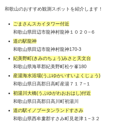
和歌山のおすすめ観測スポットを紹介します！
ごまさんスカイタワー付近
和歌山県田辺市龍神村龍神１０２０−６
道の駅龍神
和歌山県田辺市龍神村龍神170-3
紀美野町(きみのちょう)みさと天文台
和歌山県海草郡紀美野町松ケ峯180
産湯海水浴場(うぶゆかいすいよくじょう)
和歌山県日高郡日高町産湯７１７−１
初湯川大橋(うぶゆがわおおはし)付近
和歌山県日高郡日高川町初湯川
道の駅イノブータンランドすさみ
和歌山県西牟婁郡すさみ町見老津１−３２