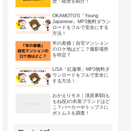
歴・経歴を紹介！
OKAMOTO'S「Young
Japanese」MP3無料ダウン
ロードをフルで安全にする
方法！
年の差婚｜自宅マンション
のロケ地はどこ？撮影場所
を特定？
LiSA「紅蓮華」MP3無料ダ
ウンロードをフルで安全に
する方法！
おかえりモネ｜清原果耶(も
もね役)の衣装ブランドはど
こ？パーカーやトップスに
ボトムスを調査！