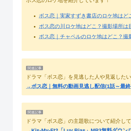
ボス恋のロケ地を紹介しています！
ボス恋｜実家すずき書店のロケ地はど
ボス恋の川ロケ地はどこ？撮影場所は
ボス恋｜チャペルのロケ地はどこ？撮
関連記事
ドラマ「ボス恋」を見逃した人や見返した
→ボス恋｜無料の動画見逃し配信(1話～最終
関連記事
ドラマ「ボス恋」の主題歌について紹介し
→Kis-My-Ft2「Luv Bias」MP3無