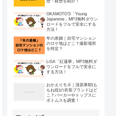
歴・経歴を紹介！
OKAMOTO'S「Young
Japanese」MP3無料ダウン
ロードをフルで安全にする
方法！
年の差婚｜自宅マンション
のロケ地はどこ？撮影場所
を特定？
LiSA「紅蓮華」MP3無料ダ
ウンロードをフルで安全に
する方法！
おかえりモネ｜清原果耶(も
もね役)の衣装ブランドはど
こ？パーカーやトップスに
ボトムスを調査！