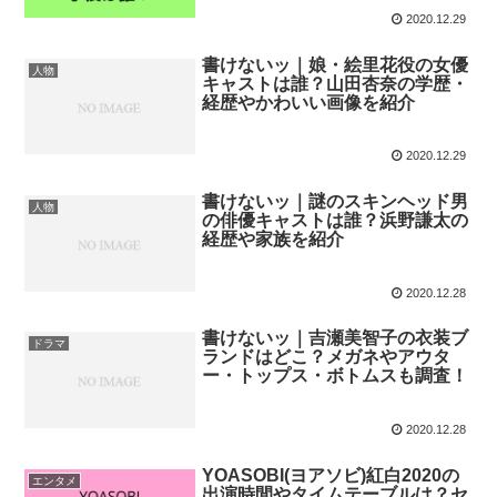
2020.12.29
書けないッ｜娘・絵里花役の女優
人物
キャストは誰？山田杏奈の学歴・
経歴やかわいい画像を紹介
2020.12.29
書けないッ｜謎のスキンヘッド男
人物
の俳優キャストは誰？浜野謙太の
経歴や家族を紹介
2020.12.28
書けないッ｜吉瀬美智子の衣装ブ
ドラマ
ランドはどこ？メガネやアウタ
ー・トップス・ボトムスも調査！
2020.12.28
YOASOBI(ヨアソビ)紅白2020の
エンタメ
出演時間やタイムテーブルは？セ