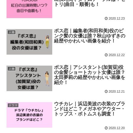
トリ(曲目・順番)も！
2020.12.23
ボス恋｜編集者(和田和美)役のピ
人物
ンク髪の女優は誰？秋山ゆずきの
経歴やかわいい画像を紹介！
2020.12.22
ボス恋｜アシスタント(加賀栞)役
人物
の金髪ショートカット女優は誰？
太田夢莉の経歴やかわいい画像を
紹介！
2020.12.21
ウチカレ｜浜辺美波の衣装のブラ
ドラマ
ンドはどこ？メガネやアウター・
トップス・ボトムスも調査！
2020.12.20